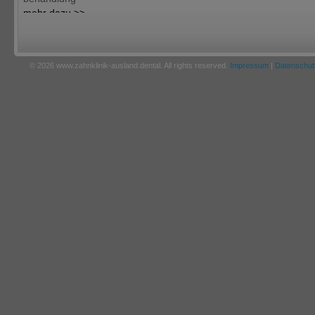
mehr dazu >>
© 2026 www.zahnklinik-ausland.dental. All rights reserved.
Impressum
|
Datenschut